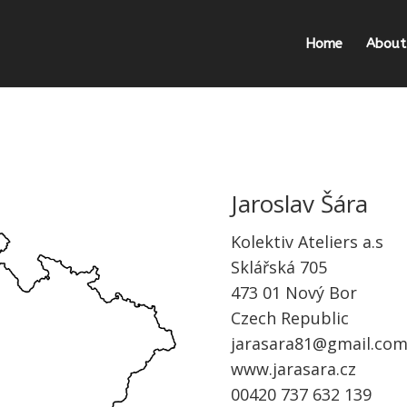
Home
About
Jaroslav Šára
Kolektiv Ateliers a.s
Sklářská 705
473 01 Nový Bor
Czech Republic
jarasara81@g
mail.co
www.jarasara.cz
00420 737 632 139